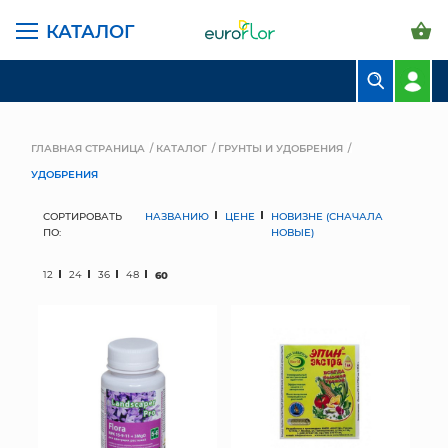
КАТАЛОГ
БУКЕТЫ
КОМПОЗИЦИИ
ГЛАВНАЯ СТРАНИЦА
КАТАЛОГ
ГРУНТЫ И УДОБРЕНИЯ
УДОБРЕНИЯ
ЦВЕТЫ В ПАЧКАХ
СОРТИРОВАТЬ
НАЗВАНИЮ
ЦЕНЕ
НОВИЗНЕ (СНАЧАЛА
СВАДЕБНАЯ ФЛОРИСТИКА
ПО:
НОВЫЕ)
КОМНАТНЫЕ РАСТЕНИЯ
12
24
36
48
60
ГОРШКИ И КАШПО
ГРУНТЫ И УДОБРЕНИЯ
ПРЕДМЕТЫ ИНТЕРЬЕРА
ВАЗЫ