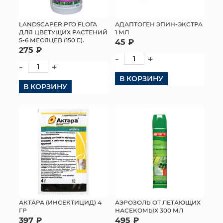
МЯГКИЕ ИГРУШКИ
LANDSCAPER РГО FLОГА
АДАПТОГЕН ЭПИН-ЭКСТРА
ДЛЯ ЦВЕТУЩИХ РАСТЕНИЙ
1 МЛ
КОРЗИНЫ
5-6 МЕСЯЦЕВ (150 Г.).
45 ₽
275 ₽
-
+
ЯЩИКИ
-
+
В КОРЗИНУ
СУНДУКИ
В КОРЗИНУ
ИСКУССТВЕННЫЕ ЦВЕТЫ
ПАКЕТЫ И СУМКИ
ПОДАРОЧНЫЕ КАРТЫ
ТОРГОВЫЙ ЦЕНТР
ОПТОВЫМ КЛИЕНТАМ
АКТАРА (ИНСЕКТИЦИД) 4
АЭРОЗОЛЬ ОТ ЛЕТАЮЩИХ
ГР
НАСЕКОМЫХ 300 МЛ
ДОСТАВКА И ОПЛАТА
397 ₽
495 ₽