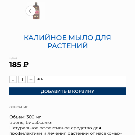
МЯГКИЕ ИГРУШКИ
КОРЗИНЫ
КАЛИЙНОЕ МЫЛО ДЛЯ
ЯЩИКИ
РАСТЕНИЙ
СУНДУКИ
цена
185 ₽
ИСКУССТВЕННЫЕ ЦВЕТЫ
ПАКЕТЫ И СУМКИ
шт.
-
+
ДОБАВИТЬ В КОРЗИНУ
ПОДАРОЧНЫЕ КАРТЫ
ТОРГОВЫЙ ЦЕНТР
ОПИСАНИЕ
Объем: 300 мл
ОПТОВЫМ КЛИЕНТАМ
Бренд: Биоабсолют
Натуральное эффективное средство для
ДОСТАВКА И ОПЛАТА
профилактики и лечения растений от насекомых-