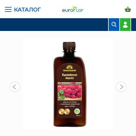
КАТАЛОГ
ГЛАВНАЯ СТРАНИЦА
КАТАЛОГ
ГРУНТЫ И УДОБРЕНИЯ
УДОБРЕНИЯ
КАЛИЙНОЕ МЫЛО ДЛЯ РАСТЕНИЙ
БУКЕТЫ
КОМПОЗИЦИИ
ЦВЕТЫ В ПАЧКАХ
СВАДЕБНАЯ ФЛОРИСТИКА
КОМНАТНЫЕ РАСТЕНИЯ
ГОРШКИ И КАШПО
ГРУНТЫ И УДОБРЕНИЯ
ПРЕДМЕТЫ ИНТЕРЬЕРА
ВАЗЫ