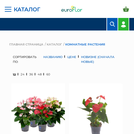
КАТАЛОГ
БУКЕТЫ
КОМПОЗИЦИИ
ГЛАВНАЯ СТРАНИЦА
КАТАЛОГ
КОМНАТНЫЕ РАСТЕНИЯ
ЦВЕТЫ В ПАЧКАХ
СОРТИРОВАТЬ
НАЗВАНИЮ
ЦЕНЕ
НОВИЗНЕ (СНАЧАЛА
ПО:
НОВЫЕ)
СВАДЕБНАЯ ФЛОРИСТИКА
12
24
36
48
60
КОМНАТНЫЕ РАСТЕНИЯ
ГОРШКИ И КАШПО
ГРУНТЫ И УДОБРЕНИЯ
ПРЕДМЕТЫ ИНТЕРЬЕРА
ВАЗЫ