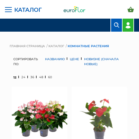
КАТАЛОГ
БУКЕТЫ
КОМПОЗИЦИИ
ГЛАВНАЯ СТРАНИЦА
КАТАЛОГ
КОМНАТНЫЕ РАСТЕНИЯ
ЦВЕТЫ В ПАЧКАХ
СОРТИРОВАТЬ
НАЗВАНИЮ
ЦЕНЕ
НОВИЗНЕ (СНАЧАЛА
ПО:
НОВЫЕ)
СВАДЕБНАЯ ФЛОРИСТИКА
12
24
36
48
60
КОМНАТНЫЕ РАСТЕНИЯ
ГОРШКИ И КАШПО
ГРУНТЫ И УДОБРЕНИЯ
ПРЕДМЕТЫ ИНТЕРЬЕРА
ВАЗЫ