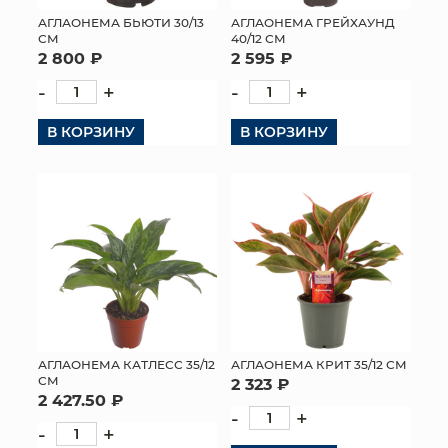
АГЛАОНЕМА БЬЮТИ 30/13
АГЛАОНЕМА ГРЕЙХАУНД
МЯГКИЕ ИГРУШКИ
СМ
40/12 СМ
2 800 ₽
2 595 ₽
КОРЗИНЫ
-
+
-
+
ЯЩИКИ
В КОРЗИНУ
В КОРЗИНУ
СУНДУКИ
ИСКУССТВЕННЫЕ ЦВЕТЫ
ПАКЕТЫ И СУМКИ
ПОДАРОЧНЫЕ КАРТЫ
ТОРГОВЫЙ ЦЕНТР
АГЛАОНЕМА КАТЛЕСС 35/12
АГЛАОНЕМА КРИТ 35/12 СМ
СМ
2 323 ₽
ОПТОВЫМ КЛИЕНТАМ
2 427.50 ₽
-
+
-
+
ДОСТАВКА И ОПЛАТА