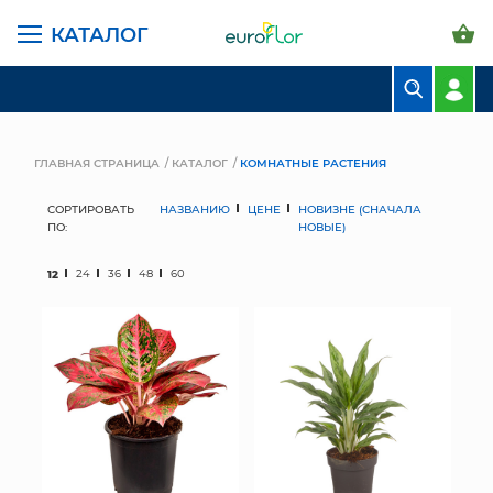
КАТАЛОГ
БУКЕТЫ
КОМПОЗИЦИИ
ГЛАВНАЯ СТРАНИЦА
КАТАЛОГ
КОМНАТНЫЕ РАСТЕНИЯ
ЦВЕТЫ В ПАЧКАХ
СОРТИРОВАТЬ
НАЗВАНИЮ
ЦЕНЕ
НОВИЗНЕ (СНАЧАЛА
ПО:
НОВЫЕ)
СВАДЕБНАЯ ФЛОРИСТИКА
12
24
36
48
60
КОМНАТНЫЕ РАСТЕНИЯ
ГОРШКИ И КАШПО
ГРУНТЫ И УДОБРЕНИЯ
ПРЕДМЕТЫ ИНТЕРЬЕРА
ВАЗЫ