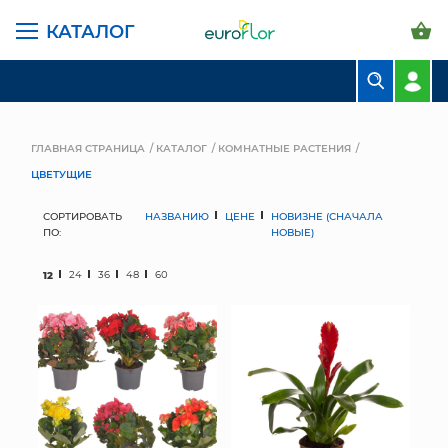
КАТАЛОГ
БУКЕТЫ
КОМПОЗИЦИИ
ГЛАВНАЯ СТРАНИЦА
КАТАЛОГ
КОМНАТНЫЕ РАСТЕНИЯ
ЦВЕТУЩИЕ
ЦВЕТЫ В ПАЧКАХ
СОРТИРОВАТЬ
НАЗВАНИЮ
ЦЕНЕ
НОВИЗНЕ (СНАЧАЛА
СВАДЕБНАЯ ФЛОРИСТИКА
ПО:
НОВЫЕ)
КОМНАТНЫЕ РАСТЕНИЯ
12
24
36
48
60
ГОРШКИ И КАШПО
ГРУНТЫ И УДОБРЕНИЯ
ПРЕДМЕТЫ ИНТЕРЬЕРА
ВАЗЫ