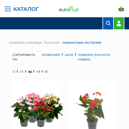
КАТАЛОГ
БУКЕТЫ
КОМПОЗИЦИИ
ГЛАВНАЯ СТРАНИЦА
КАТАЛОГ
КОМНАТНЫЕ РАСТЕНИЯ
ЦВЕТЫ В ПАЧКАХ
СОРТИРОВАТЬ
НАЗВАНИЮ
ЦЕНЕ
НОВИЗНЕ (СНАЧАЛА
ПО:
НОВЫЕ)
СВАДЕБНАЯ ФЛОРИСТИКА
12
24
36
48
60
КОМНАТНЫЕ РАСТЕНИЯ
ГОРШКИ И КАШПО
ГРУНТЫ И УДОБРЕНИЯ
ПРЕДМЕТЫ ИНТЕРЬЕРА
ВАЗЫ