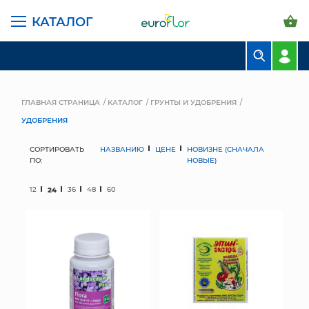
КАТАЛОГ
БУКЕТЫ
КОМПОЗИЦИИ
ГЛАВНАЯ СТРАНИЦА
КАТАЛОГ
ГРУНТЫ И УДОБРЕНИЯ
УДОБРЕНИЯ
ЦВЕТЫ В ПАЧКАХ
СОРТИРОВАТЬ
НАЗВАНИЮ
ЦЕНЕ
НОВИЗНЕ (СНАЧАЛА
СВАДЕБНАЯ ФЛОРИСТИКА
ПО:
НОВЫЕ)
КОМНАТНЫЕ РАСТЕНИЯ
12
24
36
48
60
ГОРШКИ И КАШПО
ГРУНТЫ И УДОБРЕНИЯ
ПРЕДМЕТЫ ИНТЕРЬЕРА
ВАЗЫ