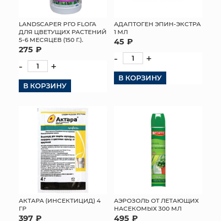
МЯГКИЕ ИГРУШКИ
LANDSCAPER РГО FLОГА
АДАПТОГЕН ЭПИН-ЭКСТРА
ДЛЯ ЦВЕТУЩИХ РАСТЕНИЙ
1 МЛ
КОРЗИНЫ
5-6 МЕСЯЦЕВ (150 Г.).
45 ₽
275 ₽
-
+
ЯЩИКИ
-
+
В КОРЗИНУ
СУНДУКИ
В КОРЗИНУ
ИСКУССТВЕННЫЕ ЦВЕТЫ
ПАКЕТЫ И СУМКИ
ПОДАРОЧНЫЕ КАРТЫ
ТОРГОВЫЙ ЦЕНТР
ОПТОВЫМ КЛИЕНТАМ
АКТАРА (ИНСЕКТИЦИД) 4
АЭРОЗОЛЬ ОТ ЛЕТАЮЩИХ
ГР
НАСЕКОМЫХ 300 МЛ
ДОСТАВКА И ОПЛАТА
397 ₽
495 ₽