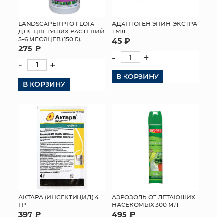
МЯГКИЕ ИГРУШКИ
LANDSCAPER РГО FLОГА
АДАПТОГЕН ЭПИН-ЭКСТРА
ДЛЯ ЦВЕТУЩИХ РАСТЕНИЙ
1 МЛ
КОРЗИНЫ
5-6 МЕСЯЦЕВ (150 Г.).
45 ₽
275 ₽
-
+
ЯЩИКИ
-
+
В КОРЗИНУ
СУНДУКИ
В КОРЗИНУ
ИСКУССТВЕННЫЕ ЦВЕТЫ
ПАКЕТЫ И СУМКИ
ПОДАРОЧНЫЕ КАРТЫ
ТОРГОВЫЙ ЦЕНТР
ОПТОВЫМ КЛИЕНТАМ
АКТАРА (ИНСЕКТИЦИД) 4
АЭРОЗОЛЬ ОТ ЛЕТАЮЩИХ
ГР
НАСЕКОМЫХ 300 МЛ
ДОСТАВКА И ОПЛАТА
397 ₽
495 ₽