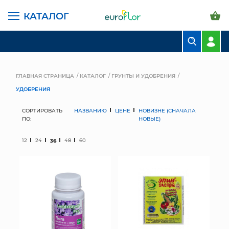
КАТАЛОГ
БУКЕТЫ
КОМПОЗИЦИИ
ГЛАВНАЯ СТРАНИЦА
КАТАЛОГ
ГРУНТЫ И УДОБРЕНИЯ
УДОБРЕНИЯ
ЦВЕТЫ В ПАЧКАХ
СОРТИРОВАТЬ
НАЗВАНИЮ
ЦЕНЕ
НОВИЗНЕ (СНАЧАЛА
СВАДЕБНАЯ ФЛОРИСТИКА
ПО:
НОВЫЕ)
КОМНАТНЫЕ РАСТЕНИЯ
12
24
36
48
60
ГОРШКИ И КАШПО
ГРУНТЫ И УДОБРЕНИЯ
ПРЕДМЕТЫ ИНТЕРЬЕРА
ВАЗЫ