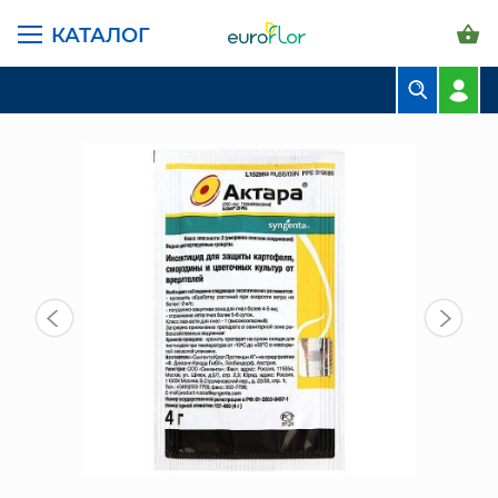
КАТАЛОГ
ГЛАВНАЯ СТРАНИЦА
КАТАЛОГ
ГРУНТЫ И УДОБРЕНИЯ
УДОБРЕНИЯ
АКТАРА (ИНСЕКТИЦИД) 4 ГР
БУКЕТЫ
КОМПОЗИЦИИ
ЦВЕТЫ В ПАЧКАХ
СВАДЕБНАЯ ФЛОРИСТИКА
КОМНАТНЫЕ РАСТЕНИЯ
ГОРШКИ И КАШПО
ГРУНТЫ И УДОБРЕНИЯ
ПРЕДМЕТЫ ИНТЕРЬЕРА
ВАЗЫ