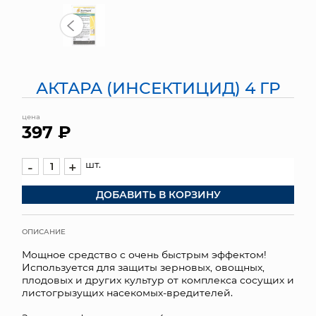
МЯГКИЕ ИГРУШКИ
КОРЗИНЫ
АКТАРА (ИНСЕКТИЦИД) 4 ГР
ЯЩИКИ
цена
СУНДУКИ
397 ₽
ИСКУССТВЕННЫЕ ЦВЕТЫ
шт.
-
+
ПАКЕТЫ И СУМКИ
ДОБАВИТЬ В КОРЗИНУ
ПОДАРОЧНЫЕ КАРТЫ
ОПИСАНИЕ
ТОРГОВЫЙ ЦЕНТР
Мощное средство с очень быстрым эффектом!
Используется для защиты зерновых, овощных,
ОПТОВЫМ КЛИЕНТАМ
плодовых и других культур от комплекса сосущих и
листогрызущих насекомых-вредителей.
ДОСТАВКА И ОПЛАТА