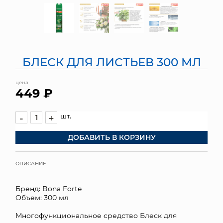
МЯГКИЕ ИГРУШКИ
КОРЗИНЫ
БЛЕСК ДЛЯ ЛИСТЬЕВ 300 МЛ
ЯЩИКИ
цена
СУНДУКИ
449 ₽
ИСКУССТВЕННЫЕ ЦВЕТЫ
шт.
-
+
ПАКЕТЫ И СУМКИ
ДОБАВИТЬ В КОРЗИНУ
ПОДАРОЧНЫЕ КАРТЫ
ОПИСАНИЕ
ТОРГОВЫЙ ЦЕНТР
Бренд: Bona Forte
ОПТОВЫМ КЛИЕНТАМ
Объем: 300 мл
Многофункциональное средство Блеск для
ДОСТАВКА И ОПЛАТА