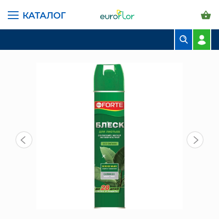
КАТАЛОГ
ГЛАВНАЯ СТРАНИЦА
КАТАЛОГ
ГРУНТЫ И УДОБРЕНИЯ
УДОБРЕНИЯ
БЛЕСК ДЛЯ ЛИСТЬЕВ 300 МЛ
БУКЕТЫ
КОМПОЗИЦИИ
ЦВЕТЫ В ПАЧКАХ
СВАДЕБНАЯ ФЛОРИСТИКА
КОМНАТНЫЕ РАСТЕНИЯ
ГОРШКИ И КАШПО
ГРУНТЫ И УДОБРЕНИЯ
ПРЕДМЕТЫ ИНТЕРЬЕРА
ВАЗЫ