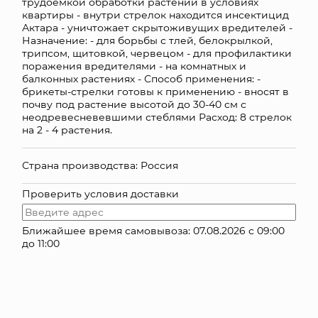
трудоемкой обработки растений в условиях
квартиры - внутри стрелок находится инсектицид
КОНТАКТЫ
Актара - уничтожает скрытоживущих вредителей -
Назначение: - для борьбы с тлей, белокрылкой,
трипсом, щитовкой, червецом - для профилактики
поражения вредителями - на комнатных и
балконных растениях - Способ применения: -
брикеты-стрелки готовы к применению - вносят в
почву под растение высотой до 30-40 см с
неодревесневевшими стеблями Расход: 8 стрелок
на 2 - 4 растения.
Страна производства: Россия
Проверить условия доставки
Ближайшее время самовывоза: 07.08.2026 с 09:00
до 11:00