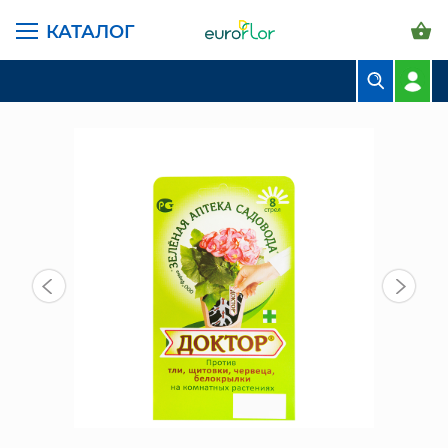
КАТАЛОГ
ГЛАВНАЯ СТРАНИЦА
КАТАЛОГ
ГРУНТЫ И УДОБРЕНИЯ
УДОБРЕНИЯ
ДОКТОР 8 СТРЕЛ
БУКЕТЫ
КОМПОЗИЦИИ
ЦВЕТЫ В ПАЧКАХ
СВАДЕБНАЯ ФЛОРИСТИКА
КОМНАТНЫЕ РАСТЕНИЯ
ГОРШКИ И КАШПО
ГРУНТЫ И УДОБРЕНИЯ
ПРЕДМЕТЫ ИНТЕРЬЕРА
ВАЗЫ