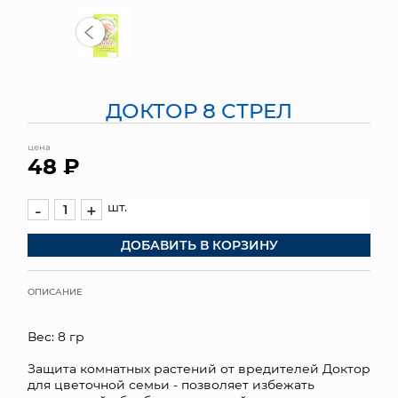
МЯГКИЕ ИГРУШКИ
КОРЗИНЫ
ДОКТОР 8 СТРЕЛ
ЯЩИКИ
цена
СУНДУКИ
48 ₽
ИСКУССТВЕННЫЕ ЦВЕТЫ
шт.
-
+
ПАКЕТЫ И СУМКИ
ДОБАВИТЬ В КОРЗИНУ
ПОДАРОЧНЫЕ КАРТЫ
ОПИСАНИЕ
ТОРГОВЫЙ ЦЕНТР
Вес: 8 гр
ОПТОВЫМ КЛИЕНТАМ
Защита комнатных растений от вредителей Доктор
для цветочной семьи - позволяет избежать
ДОСТАВКА И ОПЛАТА