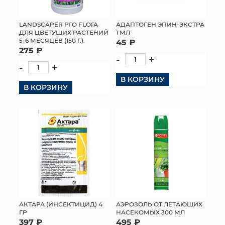
МЯГКИЕ ИГРУШКИ
LANDSCAPER РГО FLОГА
АДАПТОГЕН ЭПИН-ЭКСТРА
ДЛЯ ЦВЕТУЩИХ РАСТЕНИЙ
1 МЛ
КОРЗИНЫ
5-6 МЕСЯЦЕВ (150 Г.).
45 ₽
275 ₽
-
+
ЯЩИКИ
-
+
В КОРЗИНУ
СУНДУКИ
В КОРЗИНУ
ИСКУССТВЕННЫЕ ЦВЕТЫ
ПАКЕТЫ И СУМКИ
ПОДАРОЧНЫЕ КАРТЫ
ТОРГОВЫЙ ЦЕНТР
ОПТОВЫМ КЛИЕНТАМ
АКТАРА (ИНСЕКТИЦИД) 4
АЭРОЗОЛЬ ОТ ЛЕТАЮЩИХ
ГР
НАСЕКОМЫХ 300 МЛ
ДОСТАВКА И ОПЛАТА
397 ₽
495 ₽