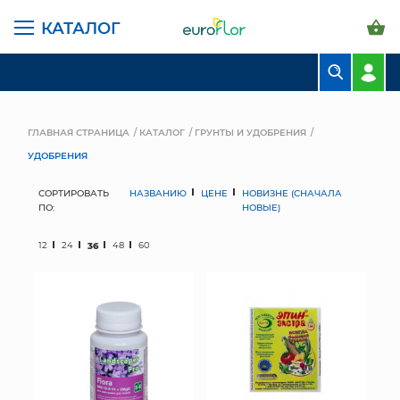
КАТАЛОГ
БУКЕТЫ
КОМПОЗИЦИИ
ГЛАВНАЯ СТРАНИЦА
КАТАЛОГ
ГРУНТЫ И УДОБРЕНИЯ
УДОБРЕНИЯ
ЦВЕТЫ В ПАЧКАХ
СОРТИРОВАТЬ
НАЗВАНИЮ
ЦЕНЕ
НОВИЗНЕ (СНАЧАЛА
СВАДЕБНАЯ ФЛОРИСТИКА
ПО:
НОВЫЕ)
КОМНАТНЫЕ РАСТЕНИЯ
12
24
36
48
60
ГОРШКИ И КАШПО
ГРУНТЫ И УДОБРЕНИЯ
ПРЕДМЕТЫ ИНТЕРЬЕРА
ВАЗЫ