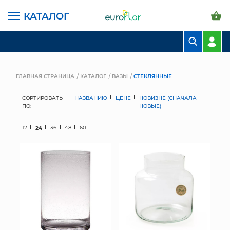
КАТАЛОГ
БУКЕТЫ
КОМПОЗИЦИИ
ГЛАВНАЯ СТРАНИЦА
КАТАЛОГ
ВАЗЫ
СТЕКЛЯННЫЕ
ЦВЕТЫ В ПАЧКАХ
СОРТИРОВАТЬ
НАЗВАНИЮ
ЦЕНЕ
НОВИЗНЕ (СНАЧАЛА
ПО:
НОВЫЕ)
СВАДЕБНАЯ ФЛОРИСТИКА
12
24
36
48
60
КОМНАТНЫЕ РАСТЕНИЯ
ГОРШКИ И КАШПО
ГРУНТЫ И УДОБРЕНИЯ
ПРЕДМЕТЫ ИНТЕРЬЕРА
ВАЗЫ