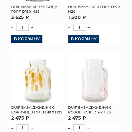
DUIF ВАЗА АРЧЕР СОДА
DUIF ВАЗА ГИГИ ГОЛЛ D19 Х
МЯГКИЕ ИГРУШКИ
ГОЛЛ D19 Х H25
H20
3 625 ₽
1 500 ₽
КОРЗИНЫ
-
+
-
+
ЯЩИКИ
В КОРЗИНУ
В КОРЗИНУ
СУНДУКИ
ИСКУССТВЕННЫЕ ЦВЕТЫ
ПАКЕТЫ И СУМКИ
ПОДАРОЧНЫЕ КАРТЫ
ТОРГОВЫЙ ЦЕНТР
DUIF ВАЗА ДЖИДЖИ С
DUIF ВАЗА ДЖИДЖИ С
КОРИЧНЕВ ГОЛЛ D19 Х H25
РОЗОВ ГОЛЛ D19 Х H25
ОПТОВЫМ КЛИЕНТАМ
2 475 ₽
2 475 ₽
-
+
-
+
ДОСТАВКА И ОПЛАТА