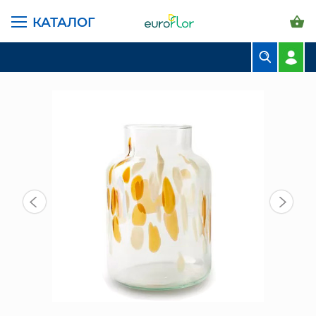
КАТАЛОГ
ГЛАВНАЯ СТРАНИЦА
КАТАЛОГ
ВАЗЫ
СТЕКЛЯННЫЕ
DUIF ВАЗА ДЖИДЖИ С КОРИЧНЕВ ГОЛЛ D19 Х H25
БУКЕТЫ
КОМПОЗИЦИИ
ЦВЕТЫ В ПАЧКАХ
СВАДЕБНАЯ ФЛОРИСТИКА
КОМНАТНЫЕ РАСТЕНИЯ
ГОРШКИ И КАШПО
ГРУНТЫ И УДОБРЕНИЯ
ПРЕДМЕТЫ ИНТЕРЬЕРА
ВАЗЫ