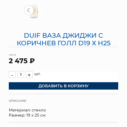
МЯГКИЕ ИГРУШКИ
КОРЗИНЫ
DUIF ВАЗА ДЖИДЖИ С
ЯЩИКИ
КОРИЧНЕВ ГОЛЛ D19 Х H25
СУНДУКИ
цена
2 475 ₽
ИСКУССТВЕННЫЕ ЦВЕТЫ
ПАКЕТЫ И СУМКИ
шт.
-
+
ДОБАВИТЬ В КОРЗИНУ
ПОДАРОЧНЫЕ КАРТЫ
ТОРГОВЫЙ ЦЕНТР
ОПИСАНИЕ
Материал: стекло
ОПТОВЫМ КЛИЕНТАМ
Размер: 19 х 25 см
ДОСТАВКА И ОПЛАТА