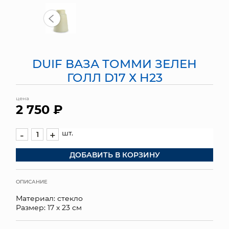
МЯГКИЕ ИГРУШКИ
КОРЗИНЫ
DUIF ВАЗА ТОММИ ЗЕЛЕН
ЯЩИКИ
ГОЛЛ D17 Х H23
СУНДУКИ
цена
2 750 ₽
ИСКУССТВЕННЫЕ ЦВЕТЫ
ПАКЕТЫ И СУМКИ
шт.
-
+
ДОБАВИТЬ В КОРЗИНУ
ПОДАРОЧНЫЕ КАРТЫ
ТОРГОВЫЙ ЦЕНТР
ОПИСАНИЕ
Материал: стекло
ОПТОВЫМ КЛИЕНТАМ
Размер: 17 х 23 см
ДОСТАВКА И ОПЛАТА