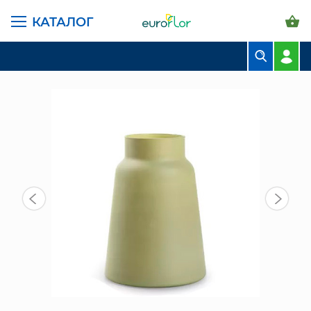
КАТАЛОГ
ГЛАВНАЯ СТРАНИЦА
КАТАЛОГ
ВАЗЫ
СТЕКЛЯННЫЕ
DUIF ВАЗА ТОММИ ЗЕЛЕН ГОЛЛ D17 Х H23
БУКЕТЫ
КОМПОЗИЦИИ
ЦВЕТЫ В ПАЧКАХ
СВАДЕБНАЯ ФЛОРИСТИКА
КОМНАТНЫЕ РАСТЕНИЯ
ГОРШКИ И КАШПО
ГРУНТЫ И УДОБРЕНИЯ
ПРЕДМЕТЫ ИНТЕРЬЕРА
ВАЗЫ