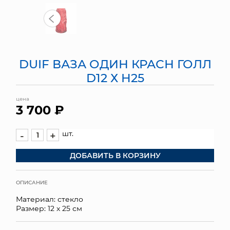
МЯГКИЕ ИГРУШКИ
КОРЗИНЫ
DUIF ВАЗА ОДИН КРАСН ГОЛЛ
ЯЩИКИ
D12 Х H25
СУНДУКИ
цена
3 700 ₽
ИСКУССТВЕННЫЕ ЦВЕТЫ
ПАКЕТЫ И СУМКИ
шт.
-
+
ДОБАВИТЬ В КОРЗИНУ
ПОДАРОЧНЫЕ КАРТЫ
ТОРГОВЫЙ ЦЕНТР
ОПИСАНИЕ
Материал: стекло
ОПТОВЫМ КЛИЕНТАМ
Размер: 12 х 25 см
ДОСТАВКА И ОПЛАТА