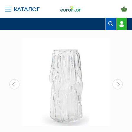
КАТАЛОГ
ГЛАВНАЯ СТРАНИЦА
КАТАЛОГ
ВАЗЫ
СТЕКЛЯННЫЕ
DUIF ВАЗА ОДИН ПРОЗР ГОЛЛ D12 Х H25
БУКЕТЫ
КОМПОЗИЦИИ
ЦВЕТЫ В ПАЧКАХ
СВАДЕБНАЯ ФЛОРИСТИКА
КОМНАТНЫЕ РАСТЕНИЯ
ГОРШКИ И КАШПО
ГРУНТЫ И УДОБРЕНИЯ
ПРЕДМЕТЫ ИНТЕРЬЕРА
ВАЗЫ