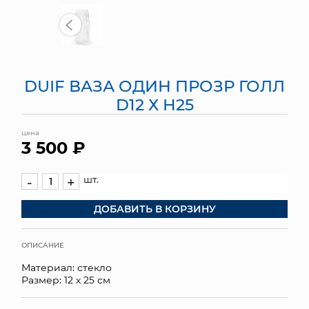
МЯГКИЕ ИГРУШКИ
КОРЗИНЫ
DUIF ВАЗА ОДИН ПРОЗР ГОЛЛ
ЯЩИКИ
D12 Х H25
СУНДУКИ
цена
3 500 ₽
ИСКУССТВЕННЫЕ ЦВЕТЫ
ПАКЕТЫ И СУМКИ
шт.
-
+
ДОБАВИТЬ В КОРЗИНУ
ПОДАРОЧНЫЕ КАРТЫ
ТОРГОВЫЙ ЦЕНТР
ОПИСАНИЕ
Материал: стекло
ОПТОВЫМ КЛИЕНТАМ
Размер: 12 х 25 см
ДОСТАВКА И ОПЛАТА