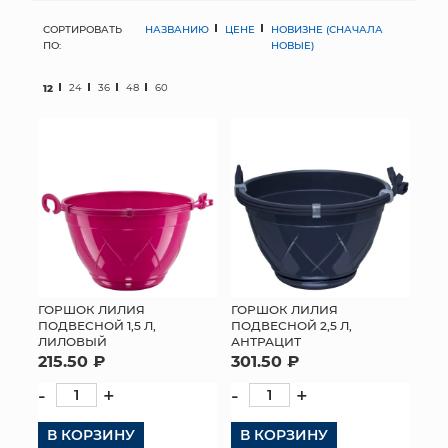
СОРТИРОВАТЬ
НАЗВАНИЮ
ЦЕНЕ
НОВИЗНЕ (СНАЧАЛА
МЯГКИЕ ИГРУШКИ
ПО:
НОВЫЕ)
КОРЗИНЫ
12
24
36
48
60
ЯЩИКИ
СУНДУКИ
ИСКУССТВЕННЫЕ ЦВЕТЫ
ПАКЕТЫ И СУМКИ
ПОДАРОЧНЫЕ КАРТЫ
ГОРШОК ЛИЛИЯ
ГОРШОК ЛИЛИЯ
ПОДВЕСНОЙ 1,5 Л,
ПОДВЕСНОЙ 2,5 Л,
ЛИЛОВЫЙ
АНТРАЦИТ
ТОРГОВЫЙ ЦЕНТР
215.50 ₽
301.50 ₽
ОПТОВЫМ КЛИЕНТАМ
-
+
-
+
В КОРЗИНУ
ДОСТАВКА И ОПЛАТА
В КОРЗИНУ