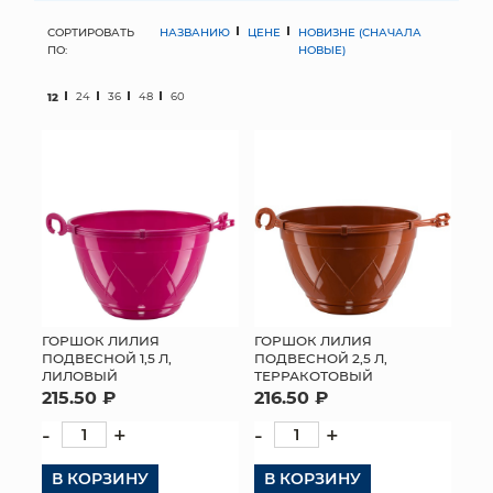
СОРТИРОВАТЬ
НАЗВАНИЮ
ЦЕНЕ
НОВИЗНЕ (СНАЧАЛА
МЯГКИЕ ИГРУШКИ
ПО:
НОВЫЕ)
КОРЗИНЫ
12
24
36
48
60
ЯЩИКИ
СУНДУКИ
ИСКУССТВЕННЫЕ ЦВЕТЫ
ПАКЕТЫ И СУМКИ
ПОДАРОЧНЫЕ КАРТЫ
ГОРШОК ЛИЛИЯ
ГОРШОК ЛИЛИЯ
ПОДВЕСНОЙ 1,5 Л,
ПОДВЕСНОЙ 2,5 Л,
ЛИЛОВЫЙ
ТЕРРАКОТОВЫЙ
ТОРГОВЫЙ ЦЕНТР
215.50 ₽
216.50 ₽
ОПТОВЫМ КЛИЕНТАМ
-
+
-
+
В КОРЗИНУ
ДОСТАВКА И ОПЛАТА
В КОРЗИНУ