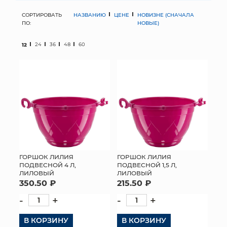
СОРТИРОВАТЬ
НАЗВАНИЮ
ЦЕНЕ
НОВИЗНЕ (СНАЧАЛА
МЯГКИЕ ИГРУШКИ
ПО:
НОВЫЕ)
КОРЗИНЫ
12
24
36
48
60
ЯЩИКИ
СУНДУКИ
ИСКУССТВЕННЫЕ ЦВЕТЫ
ПАКЕТЫ И СУМКИ
ПОДАРОЧНЫЕ КАРТЫ
ГОРШОК ЛИЛИЯ
ГОРШОК ЛИЛИЯ
ПОДВЕСНОЙ 4 Л,
ПОДВЕСНОЙ 1,5 Л,
ЛИЛОВЫЙ
ЛИЛОВЫЙ
ТОРГОВЫЙ ЦЕНТР
350.50 ₽
215.50 ₽
ОПТОВЫМ КЛИЕНТАМ
-
+
-
+
В КОРЗИНУ
ДОСТАВКА И ОПЛАТА
В КОРЗИНУ