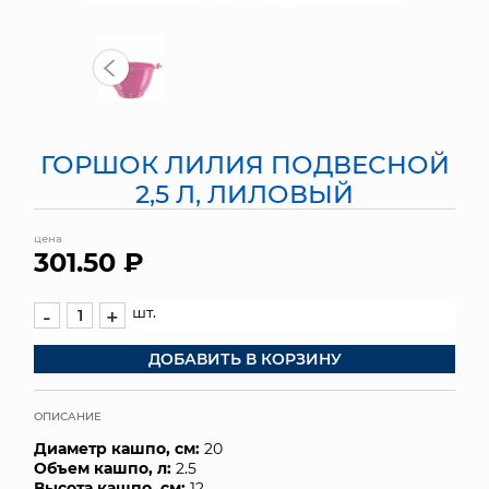
МЯГКИЕ ИГРУШКИ
КОРЗИНЫ
ЯЩИКИ
ГОРШОК ЛИЛИЯ ПОДВЕСНОЙ
СУНДУКИ
2,5 Л, ЛИЛОВЫЙ
ИСКУССТВЕННЫЕ ЦВЕТЫ
цена
301.50 ₽
ПАКЕТЫ И СУМКИ
шт.
-
+
ПОДАРОЧНЫЕ КАРТЫ
ДОБАВИТЬ В КОРЗИНУ
ТОРГОВЫЙ ЦЕНТР
ОПИСАНИЕ
ОПТОВЫМ КЛИЕНТАМ
Диаметр кашпо, см:
20
Объем кашпо, л:
2.5
ДОСТАВКА И ОПЛАТА
Высота кашпо, см:
12