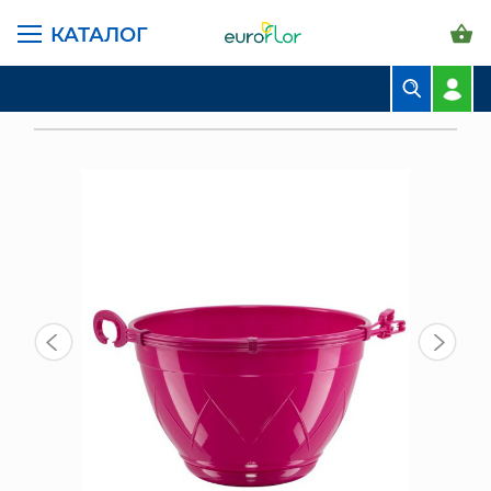
КАТАЛОГ
ГЛАВНАЯ СТРАНИЦА
КАТАЛОГ
ГОРШКИ И КАШПО
САНТИНО ПОДВЕСНЫЕ
БУКЕТЫ
ГОРШОК ЛИЛИЯ ПОДВЕСНОЙ 2,5 Л, ЛИЛОВЫЙ
КОМПОЗИЦИИ
ЦВЕТЫ В ПАЧКАХ
СВАДЕБНАЯ ФЛОРИСТИКА
КОМНАТНЫЕ РАСТЕНИЯ
ГОРШКИ И КАШПО
ГРУНТЫ И УДОБРЕНИЯ
ПРЕДМЕТЫ ИНТЕРЬЕРА
ВАЗЫ