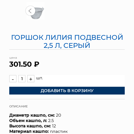
МЯГКИЕ ИГРУШКИ
КОРЗИНЫ
ГОРШОК ЛИЛИЯ ПОДВЕСНОЙ
ЯЩИКИ
2,5 Л, СЕРЫЙ
СУНДУКИ
цена
301.50 ₽
ИСКУССТВЕННЫЕ ЦВЕТЫ
ПАКЕТЫ И СУМКИ
шт.
-
+
ДОБАВИТЬ В КОРЗИНУ
ПОДАРОЧНЫЕ КАРТЫ
ТОРГОВЫЙ ЦЕНТР
ОПИСАНИЕ
Диаметр кашпо, см:
20
ОПТОВЫМ КЛИЕНТАМ
Объем кашпо, л:
2.5
Высота кашпо, см:
12
ДОСТАВКА И ОПЛАТА
Материал кашпо:
пластик