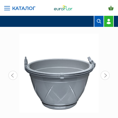
КАТАЛОГ
ГЛАВНАЯ СТРАНИЦА
КАТАЛОГ
ГОРШКИ И КАШПО
САНТИНО ПОДВЕСНЫЕ
ГОРШОК ЛИЛИЯ ПОДВЕСНОЙ 2,5 Л, СЕРЫЙ
БУКЕТЫ
КОМПОЗИЦИИ
ЦВЕТЫ В ПАЧКАХ
СВАДЕБНАЯ ФЛОРИСТИКА
КОМНАТНЫЕ РАСТЕНИЯ
ГОРШКИ И КАШПО
ГРУНТЫ И УДОБРЕНИЯ
ПРЕДМЕТЫ ИНТЕРЬЕРА
ВАЗЫ