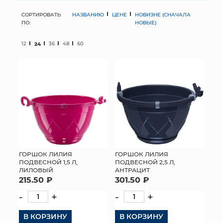
СОРТИРОВАТЬ
НАЗВАНИЮ
ЦЕНЕ
НОВИЗНЕ (СНАЧАЛА
МЯГКИЕ ИГРУШКИ
ПО:
НОВЫЕ)
КОРЗИНЫ
12
24
36
48
60
ЯЩИКИ
СУНДУКИ
ИСКУССТВЕННЫЕ ЦВЕТЫ
ПАКЕТЫ И СУМКИ
ПОДАРОЧНЫЕ КАРТЫ
ГОРШОК ЛИЛИЯ
ГОРШОК ЛИЛИЯ
ПОДВЕСНОЙ 1,5 Л,
ПОДВЕСНОЙ 2,5 Л,
ЛИЛОВЫЙ
АНТРАЦИТ
ТОРГОВЫЙ ЦЕНТР
215.50 ₽
301.50 ₽
ОПТОВЫМ КЛИЕНТАМ
-
+
-
+
В КОРЗИНУ
ДОСТАВКА И ОПЛАТА
В КОРЗИНУ