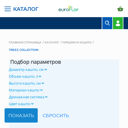
КАТАЛОГ
БУКЕТЫ
КОМПОЗИЦИИ
ГЛАВНАЯ СТРАНИЦА
КАТАЛОГ
ГОРШКИ И КАШПО
TREEZ COLLECTION
ЦВЕТЫ В ПАЧКАХ
Подбор параметров
СВАДЕБНАЯ ФЛОРИСТИКА
Диаметр кашпо, см
КОМНАТНЫЕ РАСТЕНИЯ
Объем кашпо, л
Высота кашпо, см
ГОРШКИ И КАШПО
Материал кашпо
Дренажная система
ГРУНТЫ И УДОБРЕНИЯ
Цвет кашпо
ПРЕДМЕТЫ ИНТЕРЬЕРА
ВАЗЫ