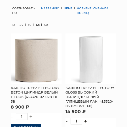
СОРТИРОВАТЬ
НАЗВАНИЮ
ЦЕНЕ
НОВИЗНЕ (СНАЧАЛА
МЯГКИЕ ИГРУШКИ
ПО:
НОВЫЕ)
КОРЗИНЫ
12
24
36
48
60
ЯЩИКИ
СУНДУКИ
ИСКУССТВЕННЫЕ ЦВЕТЫ
ПАКЕТЫ И СУМКИ
ПОДАРОЧНЫЕ КАРТЫ
КАШПО TREEZ EFFECTORY
КАШПО TREEZ EFFECTORY
BETON ЦИЛИНДР БЕЛЫЙ
GLOSS ВЫСОКИЙ
ПЕСОК (41.3320-02-028-BE-
ЦИЛИНДР БЕЛЫЙ
ТОРГОВЫЙ ЦЕНТР
31)
ГЛЯНЦЕВЫЙ ЛАК (41.3320-
05-039-WH-60)
8 900 ₽
ОПТОВЫМ КЛИЕНТАМ
14 500 ₽
-
+
-
+
ДОСТАВКА И ОПЛАТА