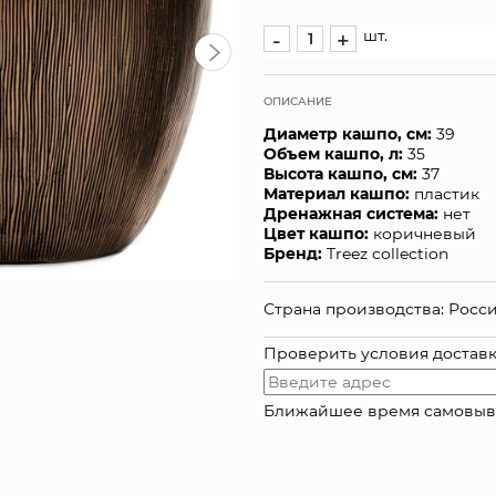
шт.
-
+
ОПИСАНИЕ
Диаметр кашпо, см:
39
Объем кашпо, л:
35
Высота кашпо, см:
37
Материал кашпо:
пластик
Дренажная система:
нет
Цвет кашпо:
коричневый
Бренд:
Treez collection
Страна производства: Росс
Проверить условия достав
Ближайшее время самовывоза: