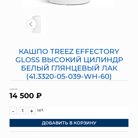
МЯГКИЕ ИГРУШКИ
КОРЗИНЫ
ЯЩИКИ
КАШПО TREEZ EFFECTORY
СУНДУКИ
GLOSS ВЫСОКИЙ ЦИЛИНДР
ИСКУССТВЕННЫЕ ЦВЕТЫ
БЕЛЫЙ ГЛЯНЦЕВЫЙ ЛАК
(41.3320-05-039-WH-60)
ПАКЕТЫ И СУМКИ
цена
14 500 ₽
ПОДАРОЧНЫЕ КАРТЫ
ТОРГОВЫЙ ЦЕНТР
шт.
-
+
ОПТОВЫМ КЛИЕНТАМ
ДОБАВИТЬ В КОРЗИНУ
ДОСТАВКА И ОПЛАТА