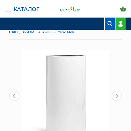
КАТАЛОГ
ГЛАВНАЯ СТРАНИЦА
КАТАЛОГ
ГОРШКИ И КАШПО
TREEZ COLLECTION
БУКЕТЫ
КАШПО TREEZ EFFECTORY GLOSS ВЫСОКИЙ ЦИЛИНДР БЕЛЫЙ
ГЛЯНЦЕВЫЙ ЛАК (41.3320-05-039-WH-60)
КОМПОЗИЦИИ
ЦВЕТЫ В ПАЧКАХ
СВАДЕБНАЯ ФЛОРИСТИКА
КОМНАТНЫЕ РАСТЕНИЯ
ГОРШКИ И КАШПО
ГРУНТЫ И УДОБРЕНИЯ
ПРЕДМЕТЫ ИНТЕРЬЕРА
ВАЗЫ