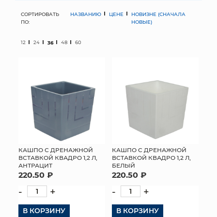
СОРТИРОВАТЬ
НАЗВАНИЮ
ЦЕНЕ
НОВИЗНЕ (СНАЧАЛА
МЯГКИЕ ИГРУШКИ
ПО:
НОВЫЕ)
КОРЗИНЫ
12
24
36
48
60
ЯЩИКИ
СУНДУКИ
ИСКУССТВЕННЫЕ ЦВЕТЫ
ПАКЕТЫ И СУМКИ
ПОДАРОЧНЫЕ КАРТЫ
КАШПО С ДРЕНАЖНОЙ
КАШПО С ДРЕНАЖНОЙ
ВСТАВКОЙ КВАДРО 1,2 Л,
ВСТАВКОЙ КВАДРО 1,2 Л,
АНТРАЦИТ
БЕЛЫЙ
ТОРГОВЫЙ ЦЕНТР
220.50 ₽
220.50 ₽
ОПТОВЫМ КЛИЕНТАМ
-
+
-
+
В КОРЗИНУ
ДОСТАВКА И ОПЛАТА
В КОРЗИНУ