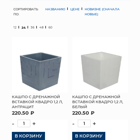
СОРТИРОВАТЬ
НАЗВАНИЮ
ЦЕНЕ
НОВИЗНЕ (СНАЧАЛА
МЯГКИЕ ИГРУШКИ
ПО:
НОВЫЕ)
КОРЗИНЫ
12
24
36
48
60
ЯЩИКИ
СУНДУКИ
ИСКУССТВЕННЫЕ ЦВЕТЫ
ПАКЕТЫ И СУМКИ
ПОДАРОЧНЫЕ КАРТЫ
КАШПО С ДРЕНАЖНОЙ
КАШПО С ДРЕНАЖНОЙ
ВСТАВКОЙ КВАДРО 1,2 Л,
ВСТАВКОЙ КВАДРО 1,2 Л,
АНТРАЦИТ
БЕЛЫЙ
ТОРГОВЫЙ ЦЕНТР
220.50 ₽
220.50 ₽
ОПТОВЫМ КЛИЕНТАМ
-
+
-
+
В КОРЗИНУ
ДОСТАВКА И ОПЛАТА
В КОРЗИНУ