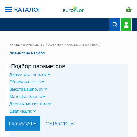
КАТАЛОГ
БУКЕТЫ
КОМПОЗИЦИИ
ГЛАВНАЯ СТРАНИЦА
КАТАЛОГ
ГОРШКИ И КАШПО
ЛИВИНГРИН КВАДРО
ЦВЕТЫ В ПАЧКАХ
Подбор параметров
СВАДЕБНАЯ ФЛОРИСТИКА
Диаметр кашпо, см
КОМНАТНЫЕ РАСТЕНИЯ
Объем кашпо, л
Высота кашпо, см
ГОРШКИ И КАШПО
Материал кашпо
Дренажная система
ГРУНТЫ И УДОБРЕНИЯ
Цвет кашпо
ПРЕДМЕТЫ ИНТЕРЬЕРА
ВАЗЫ