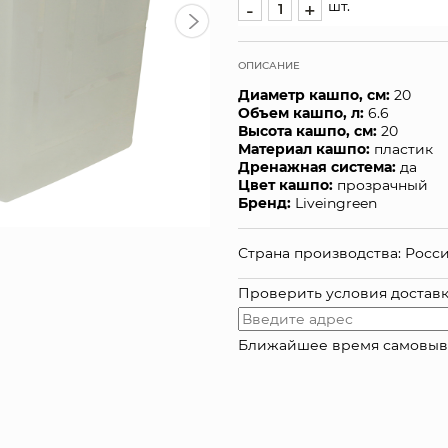
шт.
-
+
ОПИСАНИЕ
Диаметр кашпо, см:
20
Объем кашпо, л:
6.6
Высота кашпо, см:
20
Материал кашпо:
пластик
Дренажная система:
да
Цвет кашпо:
прозрачный
Бренд:
Liveingreen
Страна производства: Росс
Проверить условия достав
Ближайшее время самовывоза