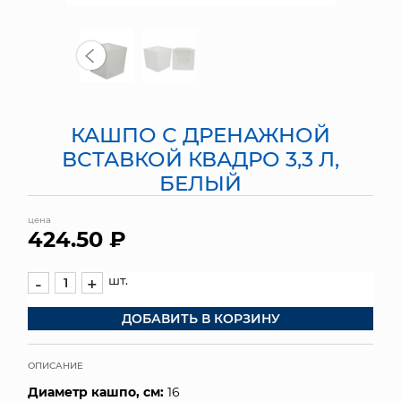
МЯГКИЕ ИГРУШКИ
КОРЗИНЫ
ЯЩИКИ
КАШПО С ДРЕНАЖНОЙ
СУНДУКИ
ВСТАВКОЙ КВАДРО 3,3 Л,
БЕЛЫЙ
ИСКУССТВЕННЫЕ ЦВЕТЫ
цена
ПАКЕТЫ И СУМКИ
424.50 ₽
ПОДАРОЧНЫЕ КАРТЫ
шт.
-
+
ТОРГОВЫЙ ЦЕНТР
ДОБАВИТЬ В КОРЗИНУ
ОПТОВЫМ КЛИЕНТАМ
ОПИСАНИЕ
ДОСТАВКА И ОПЛАТА
Диаметр кашпо, см:
16