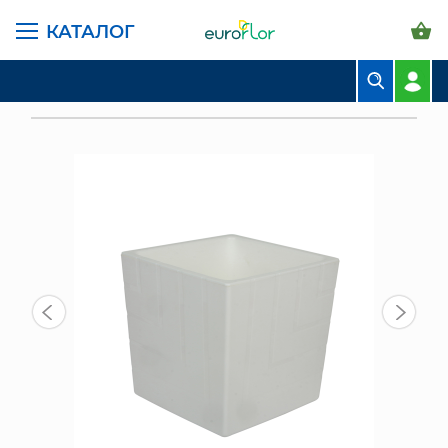
КАТАЛОГ
ГЛАВНАЯ СТРАНИЦА
КАТАЛОГ
ГОРШКИ И КАШПО
ЛИВИНГРИН КВАДРО
БУКЕТЫ
КАШПО С ДРЕНАЖНОЙ ВСТАВКОЙ КВАДРО 3,3 Л, БЕЛЫЙ
КОМПОЗИЦИИ
ЦВЕТЫ В ПАЧКАХ
СВАДЕБНАЯ ФЛОРИСТИКА
КОМНАТНЫЕ РАСТЕНИЯ
ГОРШКИ И КАШПО
ГРУНТЫ И УДОБРЕНИЯ
ПРЕДМЕТЫ ИНТЕРЬЕРА
ВАЗЫ