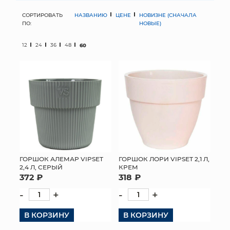
СОРТИРОВАТЬ
НАЗВАНИЮ
ЦЕНЕ
НОВИЗНЕ (СНАЧАЛА
МЯГКИЕ ИГРУШКИ
ПО:
НОВЫЕ)
КОРЗИНЫ
12
24
36
48
60
ЯЩИКИ
СУНДУКИ
ИСКУССТВЕННЫЕ ЦВЕТЫ
ПАКЕТЫ И СУМКИ
ПОДАРОЧНЫЕ КАРТЫ
ГОРШОК АЛЕМАР VIPSET
ГОРШОК ЛОРИ VIPSET 2,1 Л,
2,4 Л, СЕРЫЙ
КРЕМ
372 ₽
318 ₽
ТОРГОВЫЙ ЦЕНТР
-
+
-
+
ОПТОВЫМ КЛИЕНТАМ
В КОРЗИНУ
В КОРЗИНУ
ДОСТАВКА И ОПЛАТА