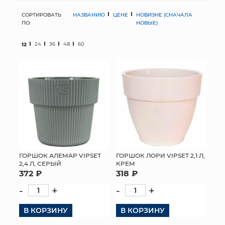
СОРТИРОВАТЬ
НАЗВАНИЮ
ЦЕНЕ
НОВИЗНЕ (СНАЧАЛА
МЯГКИЕ ИГРУШКИ
ПО:
НОВЫЕ)
КОРЗИНЫ
12
24
36
48
60
ЯЩИКИ
СУНДУКИ
ИСКУССТВЕННЫЕ ЦВЕТЫ
ПАКЕТЫ И СУМКИ
ПОДАРОЧНЫЕ КАРТЫ
ГОРШОК АЛЕМАР VIPSET
ГОРШОК ЛОРИ VIPSET 2,1 Л,
2,4 Л, СЕРЫЙ
КРЕМ
372 ₽
318 ₽
ТОРГОВЫЙ ЦЕНТР
-
+
-
+
ОПТОВЫМ КЛИЕНТАМ
В КОРЗИНУ
В КОРЗИНУ
ДОСТАВКА И ОПЛАТА