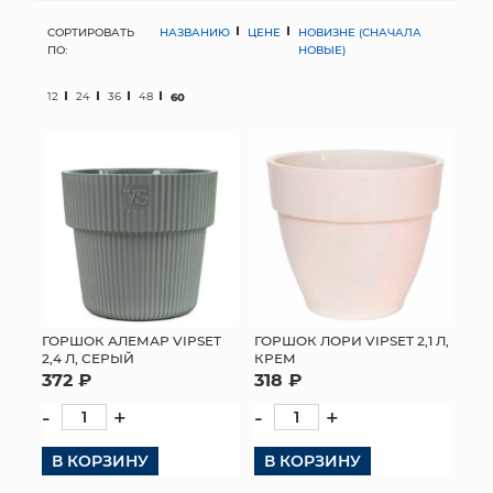
СОРТИРОВАТЬ
НАЗВАНИЮ
ЦЕНЕ
НОВИЗНЕ (СНАЧАЛА
МЯГКИЕ ИГРУШКИ
ПО:
НОВЫЕ)
КОРЗИНЫ
12
24
36
48
60
ЯЩИКИ
СУНДУКИ
ИСКУССТВЕННЫЕ ЦВЕТЫ
ПАКЕТЫ И СУМКИ
ПОДАРОЧНЫЕ КАРТЫ
ГОРШОК АЛЕМАР VIPSET
ГОРШОК ЛОРИ VIPSET 2,1 Л,
2,4 Л, СЕРЫЙ
КРЕМ
372 ₽
318 ₽
ТОРГОВЫЙ ЦЕНТР
-
+
-
+
ОПТОВЫМ КЛИЕНТАМ
В КОРЗИНУ
В КОРЗИНУ
ДОСТАВКА И ОПЛАТА