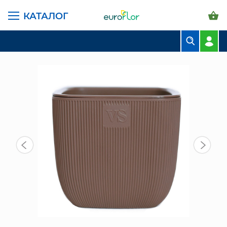
КАТАЛОГ
ГЛАВНАЯ СТРАНИЦА
КАТАЛОГ
ГОРШКИ И КАШПО
САНТИНО ВИПСЕТ
ГОРШОК ФАБИО VIPSET 1,95 Л, ШОКОЛАД
БУКЕТЫ
КОМПОЗИЦИИ
ЦВЕТЫ В ПАЧКАХ
СВАДЕБНАЯ ФЛОРИСТИКА
КОМНАТНЫЕ РАСТЕНИЯ
ГОРШКИ И КАШПО
ГРУНТЫ И УДОБРЕНИЯ
ПРЕДМЕТЫ ИНТЕРЬЕРА
ВАЗЫ