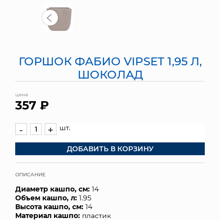
МЯГКИЕ ИГРУШКИ
КОРЗИНЫ
ГОРШОК ФАБИО VIPSET 1,95 Л,
ЯЩИКИ
ШОКОЛАД
СУНДУКИ
цена
357 ₽
ИСКУССТВЕННЫЕ ЦВЕТЫ
ПАКЕТЫ И СУМКИ
шт.
-
+
ДОБАВИТЬ В КОРЗИНУ
ПОДАРОЧНЫЕ КАРТЫ
ТОРГОВЫЙ ЦЕНТР
ОПИСАНИЕ
Диаметр кашпо, см:
14
ОПТОВЫМ КЛИЕНТАМ
Объем кашпо, л:
1.95
Высота кашпо, см:
14
ДОСТАВКА И ОПЛАТА
Материал кашпо:
пластик