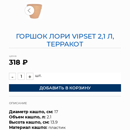
МЯГКИЕ ИГРУШКИ
КОРЗИНЫ
ГОРШОК ЛОРИ VIPSET 2,1 Л,
ЯЩИКИ
ТЕРРАКОТ
СУНДУКИ
цена
318 ₽
ИСКУССТВЕННЫЕ ЦВЕТЫ
ПАКЕТЫ И СУМКИ
шт.
-
+
ДОБАВИТЬ В КОРЗИНУ
ПОДАРОЧНЫЕ КАРТЫ
ТОРГОВЫЙ ЦЕНТР
ОПИСАНИЕ
Диаметр кашпо, см:
17
ОПТОВЫМ КЛИЕНТАМ
Объем кашпо, л:
2.1
Высота кашпо, см:
13.9
ДОСТАВКА И ОПЛАТА
Материал кашпо:
пластик