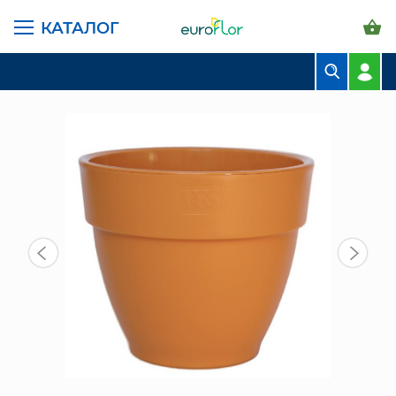
КАТАЛОГ
ГЛАВНАЯ СТРАНИЦА
КАТАЛОГ
ГОРШКИ И КАШПО
САНТИНО ВИПСЕТ
ГОРШОК ЛОРИ VIPSET 2,1 Л, ТЕРРАКОТ
БУКЕТЫ
КОМПОЗИЦИИ
ЦВЕТЫ В ПАЧКАХ
СВАДЕБНАЯ ФЛОРИСТИКА
КОМНАТНЫЕ РАСТЕНИЯ
ГОРШКИ И КАШПО
ГРУНТЫ И УДОБРЕНИЯ
ПРЕДМЕТЫ ИНТЕРЬЕРА
ВАЗЫ