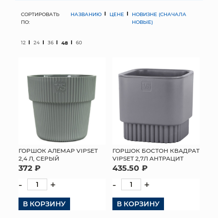
СОРТИРОВАТЬ
НАЗВАНИЮ
ЦЕНЕ
НОВИЗНЕ (СНАЧАЛА
МЯГКИЕ ИГРУШКИ
ПО:
НОВЫЕ)
КОРЗИНЫ
12
24
36
48
60
ЯЩИКИ
СУНДУКИ
ИСКУССТВЕННЫЕ ЦВЕТЫ
ПАКЕТЫ И СУМКИ
ПОДАРОЧНЫЕ КАРТЫ
ГОРШОК АЛЕМАР VIPSET
ГОРШОК БОСТОН КВАДРАТ
2,4 Л, СЕРЫЙ
VIPSET 2,7Л АНТРАЦИТ
372 ₽
435.50 ₽
ТОРГОВЫЙ ЦЕНТР
-
+
-
+
ОПТОВЫМ КЛИЕНТАМ
В КОРЗИНУ
В КОРЗИНУ
ДОСТАВКА И ОПЛАТА