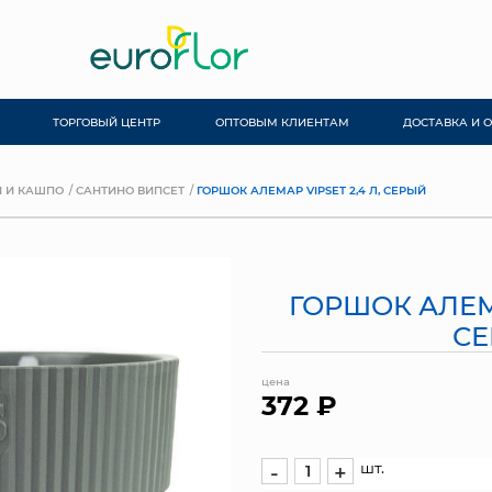
ТОРГОВЫЙ ЦЕНТР
ОПТОВЫМ КЛИЕНТАМ
ДОСТАВКА И 
 И КАШПО
САНТИНО ВИПСЕТ
ГОРШОК АЛЕМАР VIPSET 2,4 Л, СЕРЫЙ
ГОРШОК АЛЕМА
С
цена
372 ₽
шт.
-
+