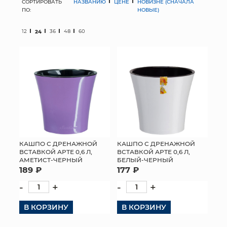
СОРТИРОВАТЬ
НАЗВАНИЮ
ЦЕНЕ
НОВИЗНЕ (СНАЧАЛА
ПО:
НОВЫЕ)
МЯГКИЕ ИГРУШКИ
12
24
36
48
60
КОРЗИНЫ
ЯЩИКИ
СУНДУКИ
ИСКУССТВЕННЫЕ ЦВЕТЫ
ПАКЕТЫ И СУМКИ
КАШПО С ДРЕНАЖНОЙ
КАШПО С ДРЕНАЖНОЙ
ВСТАВКОЙ АРТЕ 0,6 Л,
ВСТАВКОЙ АРТЕ 0,6 Л,
ПОДАРОЧНЫЕ КАРТЫ
АМЕТИСТ-ЧЕРНЫЙ
БЕЛЫЙ-ЧЕРНЫЙ
189 ₽
177 ₽
ТОРГОВЫЙ ЦЕНТР
-
+
-
+
ОПТОВЫМ КЛИЕНТАМ
В КОРЗИНУ
В КОРЗИНУ
ДОСТАВКА И ОПЛАТА