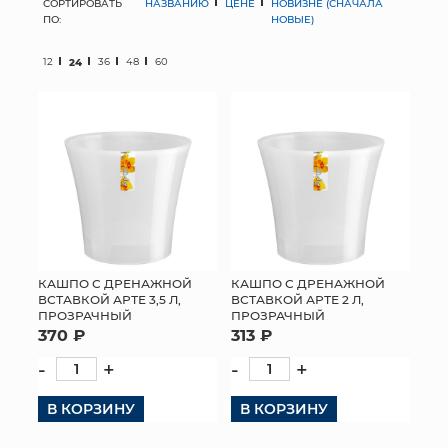
СОРТИРОВАТЬ
НАЗВАНИЮ
ЦЕНЕ
НОВИЗНЕ (СНАЧАЛА
ПО:
НОВЫЕ)
МЯГКИЕ ИГРУШКИ
12
24
36
48
60
КОРЗИНЫ
ЯЩИКИ
СУНДУКИ
ИСКУССТВЕННЫЕ ЦВЕТЫ
ПАКЕТЫ И СУМКИ
КАШПО С ДРЕНАЖНОЙ
КАШПО С ДРЕНАЖНОЙ
ВСТАВКОЙ АРТЕ 3,5 Л,
ВСТАВКОЙ АРТЕ 2 Л,
ПОДАРОЧНЫЕ КАРТЫ
ПРОЗРАЧНЫЙ
ПРОЗРАЧНЫЙ
370 ₽
313 ₽
ТОРГОВЫЙ ЦЕНТР
-
+
-
+
ОПТОВЫМ КЛИЕНТАМ
В КОРЗИНУ
В КОРЗИНУ
ДОСТАВКА И ОПЛАТА