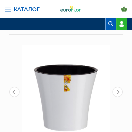
КАТАЛОГ
ГЛАВНАЯ СТРАНИЦА
КАТАЛОГ
ГОРШКИ И КАШПО
САНТИНО АРТЕ
БУКЕТЫ
КАШПО С ДРЕНАЖНОЙ ВСТАВКОЙ АРТЕ 1,2 Л, БЕЛЫЙ-ЧЕРНЫЙ
КОМПОЗИЦИИ
ЦВЕТЫ В ПАЧКАХ
СВАДЕБНАЯ ФЛОРИСТИКА
КОМНАТНЫЕ РАСТЕНИЯ
ГОРШКИ И КАШПО
ГРУНТЫ И УДОБРЕНИЯ
ПРЕДМЕТЫ ИНТЕРЬЕРА
ВАЗЫ