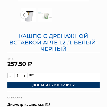
МЯГКИЕ ИГРУШКИ
КОРЗИНЫ
ЯЩИКИ
КАШПО С ДРЕНАЖНОЙ
СУНДУКИ
ВСТАВКОЙ АРТЕ 1,2 Л, БЕЛЫЙ-
ЧЕРНЫЙ
ИСКУССТВЕННЫЕ ЦВЕТЫ
цена
ПАКЕТЫ И СУМКИ
257.50 ₽
ПОДАРОЧНЫЕ КАРТЫ
шт.
-
+
ТОРГОВЫЙ ЦЕНТР
ДОБАВИТЬ В КОРЗИНУ
ОПТОВЫМ КЛИЕНТАМ
ОПИСАНИЕ
ДОСТАВКА И ОПЛАТА
Диаметр кашпо, см:
13.5