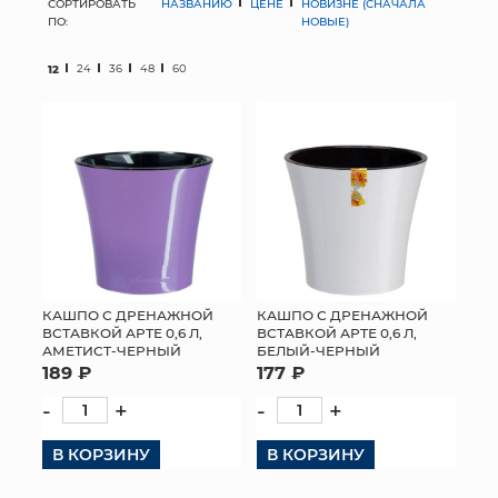
СОРТИРОВАТЬ
НАЗВАНИЮ
ЦЕНЕ
НОВИЗНЕ (СНАЧАЛА
ПО:
НОВЫЕ)
МЯГКИЕ ИГРУШКИ
12
24
36
48
60
КОРЗИНЫ
ЯЩИКИ
СУНДУКИ
ИСКУССТВЕННЫЕ ЦВЕТЫ
ПАКЕТЫ И СУМКИ
КАШПО С ДРЕНАЖНОЙ
КАШПО С ДРЕНАЖНОЙ
ВСТАВКОЙ АРТЕ 0,6 Л,
ВСТАВКОЙ АРТЕ 0,6 Л,
ПОДАРОЧНЫЕ КАРТЫ
АМЕТИСТ-ЧЕРНЫЙ
БЕЛЫЙ-ЧЕРНЫЙ
189 ₽
177 ₽
ТОРГОВЫЙ ЦЕНТР
-
+
-
+
ОПТОВЫМ КЛИЕНТАМ
В КОРЗИНУ
В КОРЗИНУ
ДОСТАВКА И ОПЛАТА