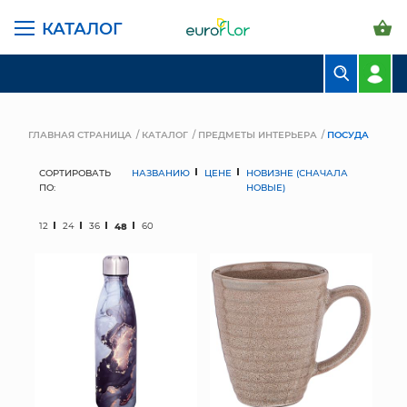
КАТАЛОГ
БУКЕТЫ
КОМПОЗИЦИИ
ГЛАВНАЯ СТРАНИЦА
КАТАЛОГ
ПРЕДМЕТЫ ИНТЕРЬЕРА
ПОСУДА
ЦВЕТЫ В ПАЧКАХ
СОРТИРОВАТЬ
НАЗВАНИЮ
ЦЕНЕ
НОВИЗНЕ (СНАЧАЛА
ПО:
НОВЫЕ)
СВАДЕБНАЯ ФЛОРИСТИКА
12
24
36
48
60
КОМНАТНЫЕ РАСТЕНИЯ
ГОРШКИ И КАШПО
ГРУНТЫ И УДОБРЕНИЯ
ПРЕДМЕТЫ ИНТЕРЬЕРА
ВАЗЫ