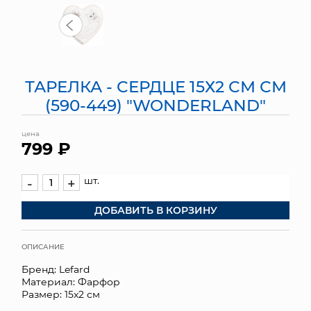
МЯГКИЕ ИГРУШКИ
КОРЗИНЫ
ТАРЕЛКА - СЕРДЦЕ 15Х2 СМ СМ
ЯЩИКИ
(590-449) "WONDERLAND"
СУНДУКИ
цена
799 ₽
ИСКУССТВЕННЫЕ ЦВЕТЫ
ПАКЕТЫ И СУМКИ
шт.
-
+
ДОБАВИТЬ В КОРЗИНУ
ПОДАРОЧНЫЕ КАРТЫ
ТОРГОВЫЙ ЦЕНТР
ОПИСАНИЕ
Бренд: Lefard
ОПТОВЫМ КЛИЕНТАМ
Материал: Фарфор
Размер: 15х2 см
ДОСТАВКА И ОПЛАТА