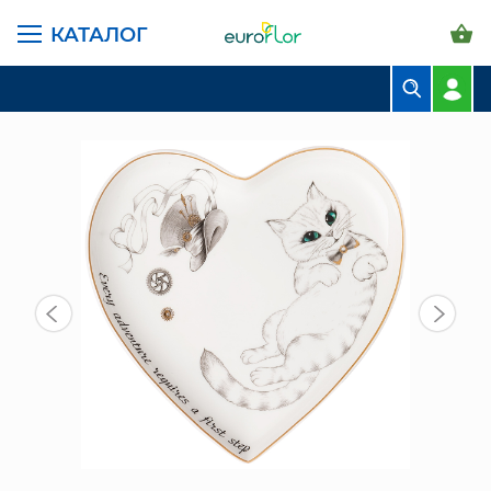
КАТАЛОГ
ГЛАВНАЯ СТРАНИЦА
КАТАЛОГ
ПРЕДМЕТЫ ИНТЕРЬЕРА
ПОСУДА
ТАРЕЛКА - СЕРДЦЕ 15Х2 СМ СМ (590-449) "WONDERLAND"
БУКЕТЫ
КОМПОЗИЦИИ
ЦВЕТЫ В ПАЧКАХ
СВАДЕБНАЯ ФЛОРИСТИКА
КОМНАТНЫЕ РАСТЕНИЯ
ГОРШКИ И КАШПО
ГРУНТЫ И УДОБРЕНИЯ
ПРЕДМЕТЫ ИНТЕРЬЕРА
ВАЗЫ