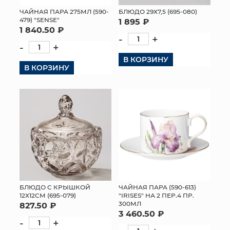
ЧАЙНАЯ ПАРА 275МЛ (590-
БЛЮДО 29Х7,5 (695-080)
МЯГКИЕ ИГРУШКИ
479) "SENSE"
1 895 ₽
1 840.50 ₽
-
+
КОРЗИНЫ
-
+
В КОРЗИНУ
ЯЩИКИ
В КОРЗИНУ
СУНДУКИ
ИСКУССТВЕННЫЕ ЦВЕТЫ
ПАКЕТЫ И СУМКИ
ПОДАРОЧНЫЕ КАРТЫ
ТОРГОВЫЙ ЦЕНТР
БЛЮДО С КРЫШКОЙ
ЧАЙНАЯ ПАРА (590-613)
12Х12СМ (695-079)
"IRISES" НА 2 ПЕР.4 ПР.
ОПТОВЫМ КЛИЕНТАМ
300МЛ
827.50 ₽
3 460.50 ₽
-
+
ДОСТАВКА И ОПЛАТА