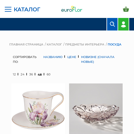
КАТАЛОГ
БУКЕТЫ
КОМПОЗИЦИИ
ГЛАВНАЯ СТРАНИЦА
КАТАЛОГ
ПРЕДМЕТЫ ИНТЕРЬЕРА
ПОСУДА
ЦВЕТЫ В ПАЧКАХ
СОРТИРОВАТЬ
НАЗВАНИЮ
ЦЕНЕ
НОВИЗНЕ (СНАЧАЛА
ПО:
НОВЫЕ)
СВАДЕБНАЯ ФЛОРИСТИКА
12
24
36
48
60
КОМНАТНЫЕ РАСТЕНИЯ
ГОРШКИ И КАШПО
ГРУНТЫ И УДОБРЕНИЯ
ПРЕДМЕТЫ ИНТЕРЬЕРА
ВАЗЫ