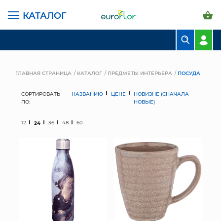
КАТАЛОГ
БУКЕТЫ
КОМПОЗИЦИИ
ГЛАВНАЯ СТРАНИЦА
КАТАЛОГ
ПРЕДМЕТЫ ИНТЕРЬЕРА
ПОСУДА
ЦВЕТЫ В ПАЧКАХ
СОРТИРОВАТЬ
НАЗВАНИЮ
ЦЕНЕ
НОВИЗНЕ (СНАЧАЛА
ПО:
НОВЫЕ)
СВАДЕБНАЯ ФЛОРИСТИКА
12
24
36
48
60
КОМНАТНЫЕ РАСТЕНИЯ
ГОРШКИ И КАШПО
ГРУНТЫ И УДОБРЕНИЯ
ПРЕДМЕТЫ ИНТЕРЬЕРА
ВАЗЫ