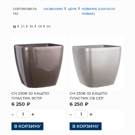
СОРТИРОВАТЬ
НАЗВАНИЮ
ЦЕНЕ
НОВИЗНЕ (СНАЧАЛА
МЯГКИЕ ИГРУШКИ
ПО:
НОВЫЕ)
КОРЗИНЫ
12
24
36
48
60
ЯЩИКИ
СУНДУКИ
ИСКУССТВЕННЫЕ ЦВЕТЫ
ПАКЕТЫ И СУМКИ
ПОДАРОЧНЫЕ КАРТЫ
СН 2308-32 КАШПО
СН 2308-32 КАШПО
ПЛАСТИК ЭСПР
ПЛАСТИК СВ СЕР
6 250 ₽
6 250 ₽
ТОРГОВЫЙ ЦЕНТР
-
+
-
+
ОПТОВЫМ КЛИЕНТАМ
В КОРЗИНУ
В КОРЗИНУ
ДОСТАВКА И ОПЛАТА