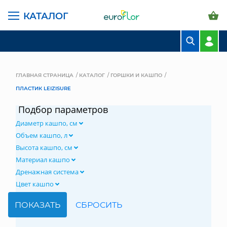
КАТАЛОГ
БУКЕТЫ
КОМПОЗИЦИИ
ГЛАВНАЯ СТРАНИЦА
КАТАЛОГ
ГОРШКИ И КАШПО
ПЛАСТИК LEIZISURE
ЦВЕТЫ В ПАЧКАХ
Подбор параметров
СВАДЕБНАЯ ФЛОРИСТИКА
Диаметр кашпо, см
КОМНАТНЫЕ РАСТЕНИЯ
Объем кашпо, л
Высота кашпо, см
ГОРШКИ И КАШПО
Материал кашпо
Дренажная система
ГРУНТЫ И УДОБРЕНИЯ
Цвет кашпо
ПРЕДМЕТЫ ИНТЕРЬЕРА
ВАЗЫ