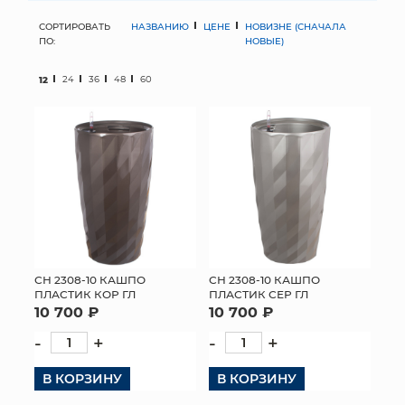
СОРТИРОВАТЬ
НАЗВАНИЮ
ЦЕНЕ
НОВИЗНЕ (СНАЧАЛА
МЯГКИЕ ИГРУШКИ
ПО:
НОВЫЕ)
КОРЗИНЫ
12
24
36
48
60
ЯЩИКИ
СУНДУКИ
ИСКУССТВЕННЫЕ ЦВЕТЫ
ПАКЕТЫ И СУМКИ
ПОДАРОЧНЫЕ КАРТЫ
СН 2308-10 КАШПО
СН 2308-10 КАШПО
ПЛАСТИК КОР ГЛ
ПЛАСТИК СЕР ГЛ
10 700 ₽
10 700 ₽
ТОРГОВЫЙ ЦЕНТР
-
+
-
+
ОПТОВЫМ КЛИЕНТАМ
В КОРЗИНУ
В КОРЗИНУ
ДОСТАВКА И ОПЛАТА