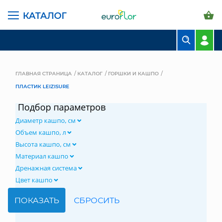
КАТАЛОГ
БУКЕТЫ
КОМПОЗИЦИИ
ГЛАВНАЯ СТРАНИЦА
КАТАЛОГ
ГОРШКИ И КАШПО
ПЛАСТИК LEIZISURE
ЦВЕТЫ В ПАЧКАХ
Подбор параметров
СВАДЕБНАЯ ФЛОРИСТИКА
Диаметр кашпо, см
КОМНАТНЫЕ РАСТЕНИЯ
Объем кашпо, л
Высота кашпо, см
ГОРШКИ И КАШПО
Материал кашпо
Дренажная система
ГРУНТЫ И УДОБРЕНИЯ
Цвет кашпо
ПРЕДМЕТЫ ИНТЕРЬЕРА
ВАЗЫ