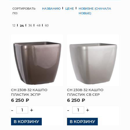
СОРТИРОВАТЬ
НАЗВАНИЮ
ЦЕНЕ
НОВИЗНЕ (СНАЧАЛА
МЯГКИЕ ИГРУШКИ
ПО:
НОВЫЕ)
КОРЗИНЫ
12
24
36
48
60
ЯЩИКИ
СУНДУКИ
ИСКУССТВЕННЫЕ ЦВЕТЫ
ПАКЕТЫ И СУМКИ
ПОДАРОЧНЫЕ КАРТЫ
СН 2308-32 КАШПО
СН 2308-32 КАШПО
ПЛАСТИК ЭСПР
ПЛАСТИК СВ СЕР
6 250 ₽
6 250 ₽
ТОРГОВЫЙ ЦЕНТР
-
+
-
+
ОПТОВЫМ КЛИЕНТАМ
В КОРЗИНУ
В КОРЗИНУ
ДОСТАВКА И ОПЛАТА