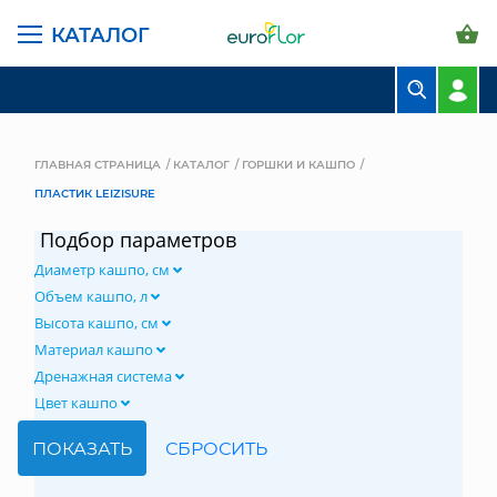
КАТАЛОГ
БУКЕТЫ
КОМПОЗИЦИИ
ГЛАВНАЯ СТРАНИЦА
КАТАЛОГ
ГОРШКИ И КАШПО
ПЛАСТИК LEIZISURE
ЦВЕТЫ В ПАЧКАХ
Подбор параметров
СВАДЕБНАЯ ФЛОРИСТИКА
Диаметр кашпо, см
КОМНАТНЫЕ РАСТЕНИЯ
Объем кашпо, л
Высота кашпо, см
ГОРШКИ И КАШПО
Материал кашпо
Дренажная система
ГРУНТЫ И УДОБРЕНИЯ
Цвет кашпо
ПРЕДМЕТЫ ИНТЕРЬЕРА
ВАЗЫ