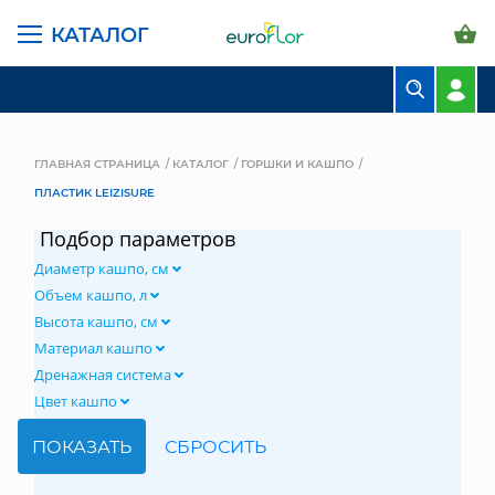
КАТАЛОГ
БУКЕТЫ
КОМПОЗИЦИИ
ГЛАВНАЯ СТРАНИЦА
КАТАЛОГ
ГОРШКИ И КАШПО
ПЛАСТИК LEIZISURE
ЦВЕТЫ В ПАЧКАХ
Подбор параметров
СВАДЕБНАЯ ФЛОРИСТИКА
Диаметр кашпо, см
КОМНАТНЫЕ РАСТЕНИЯ
Объем кашпо, л
Высота кашпо, см
ГОРШКИ И КАШПО
Материал кашпо
Дренажная система
ГРУНТЫ И УДОБРЕНИЯ
Цвет кашпо
ПРЕДМЕТЫ ИНТЕРЬЕРА
ВАЗЫ