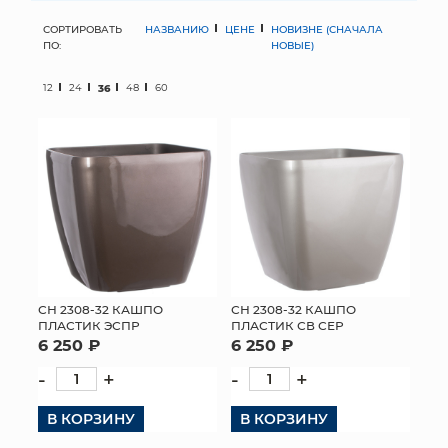
СОРТИРОВАТЬ
НАЗВАНИЮ
ЦЕНЕ
НОВИЗНЕ (СНАЧАЛА
МЯГКИЕ ИГРУШКИ
ПО:
НОВЫЕ)
КОРЗИНЫ
12
24
36
48
60
ЯЩИКИ
СУНДУКИ
ИСКУССТВЕННЫЕ ЦВЕТЫ
ПАКЕТЫ И СУМКИ
ПОДАРОЧНЫЕ КАРТЫ
СН 2308-32 КАШПО
СН 2308-32 КАШПО
ПЛАСТИК ЭСПР
ПЛАСТИК СВ СЕР
6 250 ₽
6 250 ₽
ТОРГОВЫЙ ЦЕНТР
-
+
-
+
ОПТОВЫМ КЛИЕНТАМ
В КОРЗИНУ
В КОРЗИНУ
ДОСТАВКА И ОПЛАТА